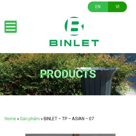
EN
VI
PRODUCTS
Home
»
Sản phẩm
»
BINLET – TP – ASIAN – 07