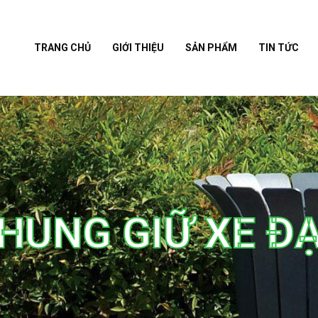
TRANG CHỦ
GIỚI THIỆU
SẢN PHẨM
TIN TỨC
HUNG GIỮ XE Đ