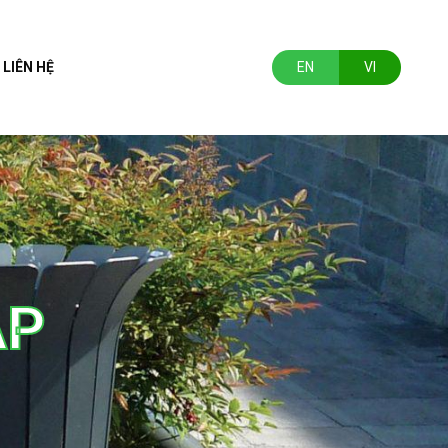
LIÊN HỆ
EN
VI
ẠP