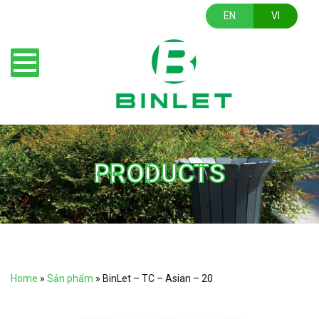
EN
VI
PRODUCTS
Home
»
Sản phẩm
»
BinLet – TC – Asian – 20