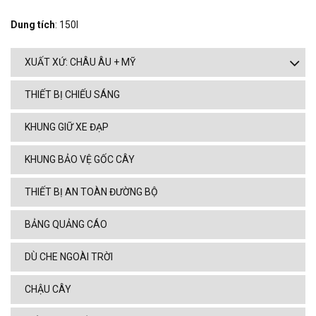
Dung tích
: 150l
XUẤT XỨ: CHÂU ÂU + MỸ
THIẾT BỊ CHIẾU SÁNG
KHUNG GIỮ XE ĐẠP
KHUNG BẢO VỆ GỐC CÂY
THIẾT BỊ AN TOÀN ĐƯỜNG BỘ
BẢNG QUẢNG CÁO
DÙ CHE NGOÀI TRỜI
CHẬU CÂY