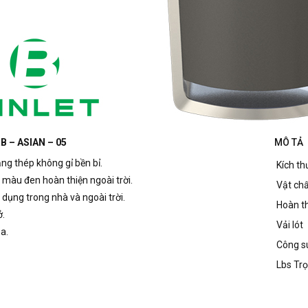
B – ASIAN – 05
MÔ TẢ
g thép không gỉ bền bỉ.
Kích th
 màu đen hoàn thiện ngoài trời.
Vật ch
 dụng trong nhà và ngoài trời.
Hoàn t
.
Vải lót
a.
Công su
Lbs Tr