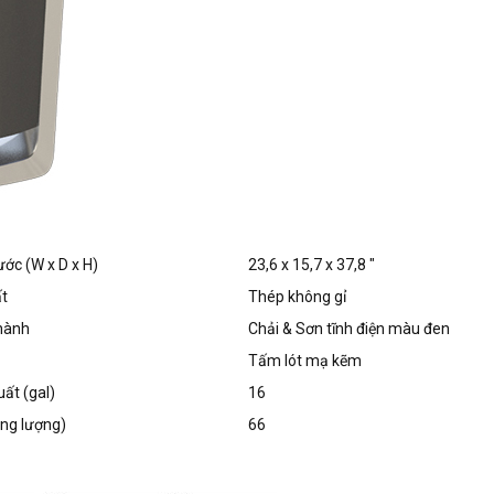
ước (W x D x H)
23,6 x 15,7 x 37,8 ″
ất
Thép không gỉ
hành
Chải & Sơn tĩnh điện màu đen
Tấm lót mạ kẽm
ất (gal)
16
ọng lượng)
66