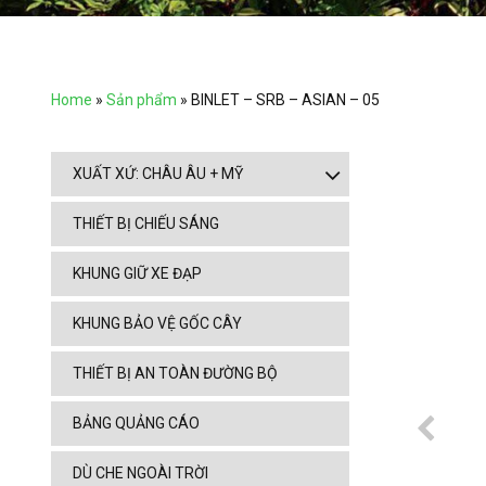
Home
»
Sản phẩm
»
BINLET – SRB – ASIAN – 05
XUẤT XỨ: CHÂU ÂU + MỸ
THIẾT BỊ CHIẾU SÁNG
KHUNG GIỮ XE ĐẠP
KHUNG BẢO VỆ GỐC CÂY
THIẾT BỊ AN TOÀN ĐƯỜNG BỘ
BẢNG QUẢNG CÁO
DÙ CHE NGOÀI TRỜI