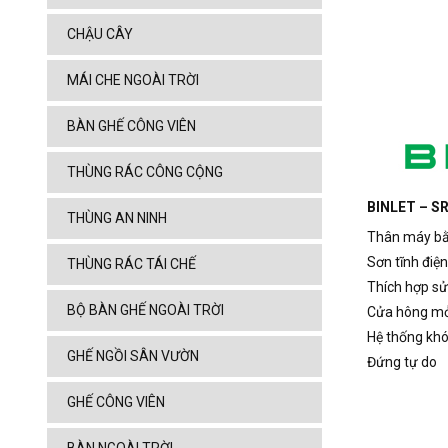
CHẬU CÂY
MÁI CHE NGOÀI TRỜI
BÀN GHẾ CÔNG VIÊN
THÙNG RÁC CÔNG CỘNG
BINLET – SR
THÙNG AN NINH
Thân máy bằn
Sơn tĩnh điện
THÙNG RÁC TÁI CHẾ
Thích hợp sử
BỘ BÀN GHẾ NGOÀI TRỜI
Cửa hông mở
Hệ thống khó
GHẾ NGỒI SÂN VƯỜN
Đứng tự do
GHẾ CÔNG VIÊN