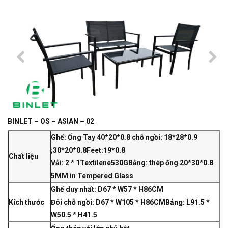
BINLET – OS – ASIAN – 02
Ghế: Ống Tay 40*20*0.8 chỗ ngồi: 18*28*0.9
;30*20*0.8Feet:19*0.8
Chất liệu
Vải: 2 * 1Textilene530G
Bảng: thép ống 20*30*0.8
5MM in Tempered Glass
Ghế duy nhất: D67 * W57 * H86CM
Kích thước
Đôi chỗ ngồi: D67 * W105 * H86CM
Bảng: L91.5 *
W50.5 * H41.5