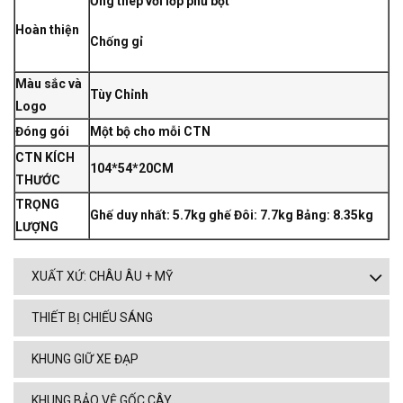
Ống thép với lớp phủ bột
Hoàn thiện
Chống gỉ
Màu sắc và
Tùy Chỉnh
Logo
Đóng gói
Một bộ cho mỗi CTN
CTN KÍCH
104*54*20CM
THƯỚC
TRỌNG
Ghế duy nhất: 5.7kg ghế Đôi: 7.7kg Bảng: 8.35kg
LƯỢNG
XUẤT XỨ: CHÂU ÂU + MỸ
THIẾT BỊ CHIẾU SÁNG
KHUNG GIỮ XE ĐẠP
KHUNG BẢO VỆ GỐC CÂY