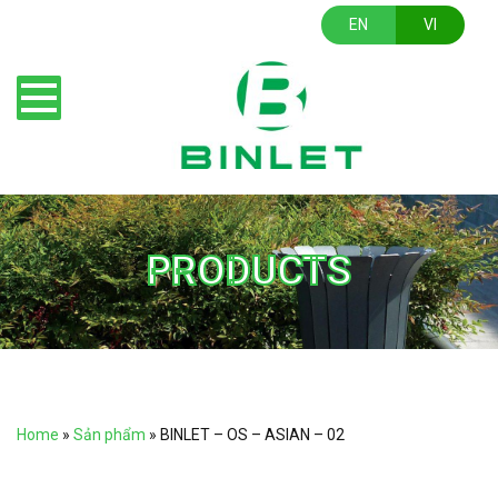
EN
VI
PRODUCTS
Home
»
Sản phẩm
»
BINLET – OS – ASIAN – 02