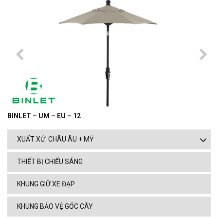
BINLET – UM – EU – 12
XUẤT XỨ: CHÂU ÂU + MỸ
THIẾT BỊ CHIẾU SÁNG
KHUNG GIỮ XE ĐẠP
KHUNG BẢO VỆ GỐC CÂY