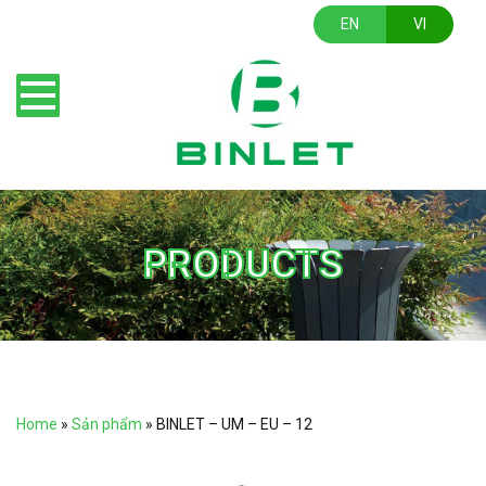
EN
VI
PRODUCTS
Home
»
Sản phẩm
»
BINLET – UM – EU – 12