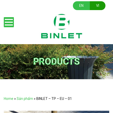
EN
VI
PRODUCTS
Home
»
Sản phẩm
»
BINLET – TP – EU – 01