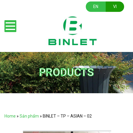
EN
VI
PRODUCTS
Home
»
Sản phẩm
»
BINLET – TP – ASIAN – 02