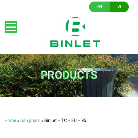
EN
VI
PRODUCTS
Home
»
Sản phẩm
»
BinLet – TC – EU – 95