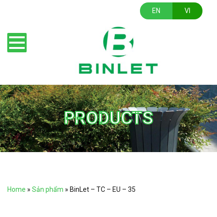
EN
VI
PRODUCTS
Home
»
Sản phẩm
»
BinLet – TC – EU – 35