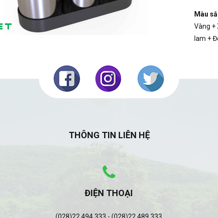
Màu sắ
Vàng + 
lam + Đ
THÔNG TIN LIÊN HỆ
ĐIỆN THOẠI
(028)22 494 333 - (028)22 489 333