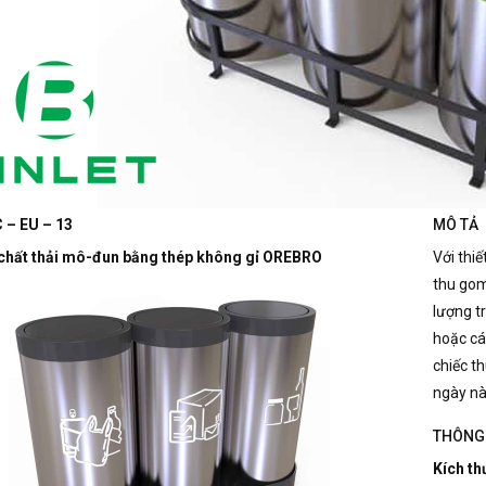
 – EU – 13
MÔ TẢ
chất thải mô-đun bằng thép không gỉ OREBRO
Với thi
thu gom
lượng t
hoặc cá
chiếc t
ngày nà
THÔNG 
Kích th