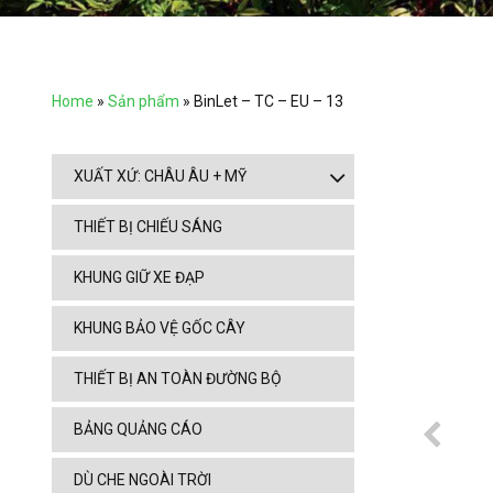
Home
»
Sản phẩm
»
BinLet – TC – EU – 13
XUẤT XỨ: CHÂU ÂU + MỸ
THIẾT BỊ CHIẾU SÁNG
KHUNG GIỮ XE ĐẠP
KHUNG BẢO VỆ GỐC CÂY
THIẾT BỊ AN TOÀN ĐƯỜNG BỘ
BẢNG QUẢNG CÁO
DÙ CHE NGOÀI TRỜI