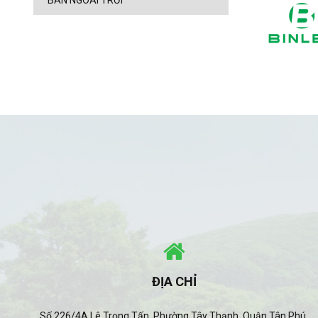
BÀN NGOÀI TRỜI
ĐỊA CHỈ
Số 226/4A Lê Trọng Tấn, Phường Tây Thạnh, Quận Tân Phú,