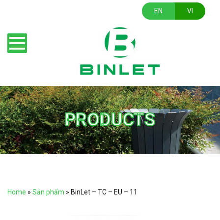
EN
VI
PRODUCTS
Home
»
Sản phẩm
»
BinLet – TC – EU – 11