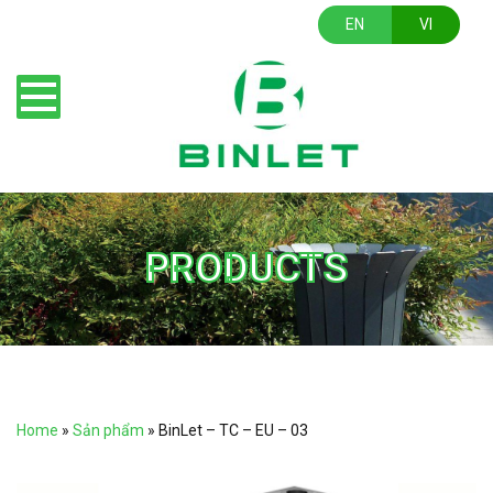
EN
VI
PRODUCTS
Home
»
Sản phẩm
»
BinLet – TC – EU – 03