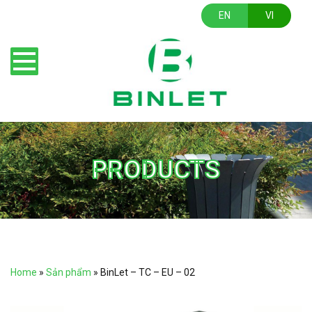
EN
VI
PRODUCTS
Home
»
Sản phẩm
»
BinLet – TC – EU – 02