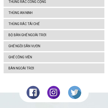
THÙNG RÁC CÔNG CỘNG
THÙNG AN NINH
THÙNG RÁC TÁI CHẾ
BỘ BÀN GHẾ NGOÀI TRỜI
GHẾ NGỒI SÂN VƯỜN
GHẾ CÔNG VIÊN
BÀN NGOÀI TRỜI