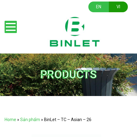
EN
VI
PRODUCTS
Home
»
Sản phẩm
»
BinLet – TC – Asian – 26