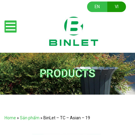
EN
VI
PRODUCTS
Home
»
Sản phẩm
»
BinLet – TC – Asian – 19