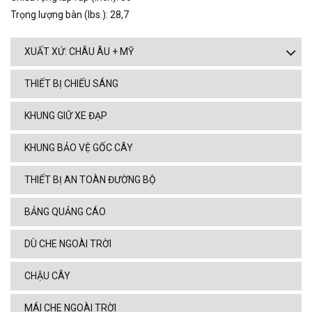
Trọng lượng bàn (lbs.): 28,7
XUẤT XỨ: CHÂU ÂU + MỸ
THIẾT BỊ CHIẾU SÁNG
KHUNG GIỮ XE ĐẠP
KHUNG BẢO VỆ GỐC CÂY
THIẾT BỊ AN TOÀN ĐƯỜNG BỘ
BẢNG QUẢNG CÁO
DÙ CHE NGOÀI TRỜI
CHẬU CÂY
MÁI CHE NGOÀI TRỜI