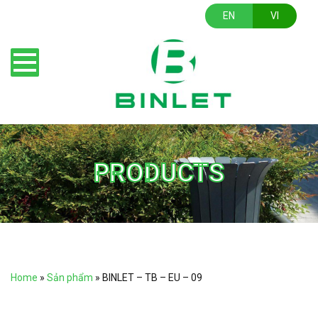
EN
VI
PRODUCTS
Home
»
Sản phẩm
»
BINLET – TB – EU – 09