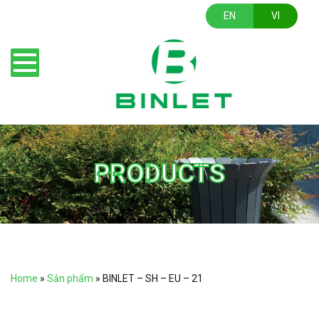
EN
VI
PRODUCTS
Home
»
Sản phẩm
»
BINLET – SH – EU – 21