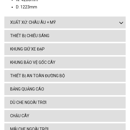
D: 1223mm
XUẤT XỨ: CHÂU ÂU + MỸ
THIẾT BỊ CHIẾU SÁNG
KHUNG GIỮ XE ĐẠP
KHUNG BẢO VỆ GỐC CÂY
THIẾT BỊ AN TOÀN ĐƯỜNG BỘ
BẢNG QUẢNG CÁO
DÙ CHE NGOÀI TRỜI
CHẬU CÂY
MÁI CHE NGOÀI TRỜI