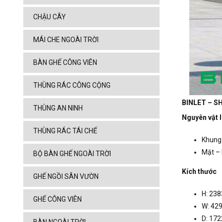
CHẬU CÂY
MÁI CHE NGOÀI TRỜI
BÀN GHẾ CÔNG VIÊN
THÙNG RÁC CÔNG CỘNG
BINLET – SH
THÙNG AN NINH
Nguyên vật l
THÙNG RÁC TÁI CHẾ
Khung 
Mặt – 
BỘ BÀN GHẾ NGOÀI TRỜI
Kích thước
GHẾ NGỒI SÂN VƯỜN
H: 23
GHẾ CÔNG VIÊN
W: 4
D: 17