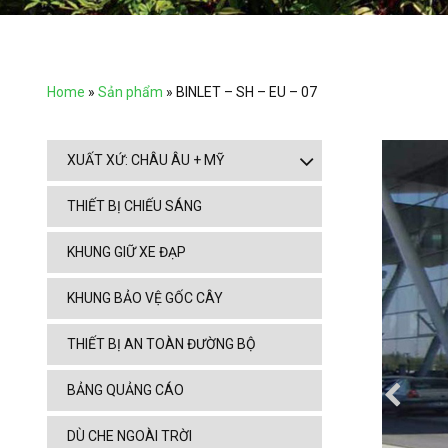
Home
»
Sản phẩm
»
BINLET – SH – EU – 07
XUẤT XỨ: CHÂU ÂU + MỸ
THIẾT BỊ CHIẾU SÁNG
KHUNG GIỮ XE ĐẠP
KHUNG BẢO VỆ GỐC CÂY
THIẾT BỊ AN TOÀN ĐƯỜNG BỘ
BẢNG QUẢNG CÁO
DÙ CHE NGOÀI TRỜI