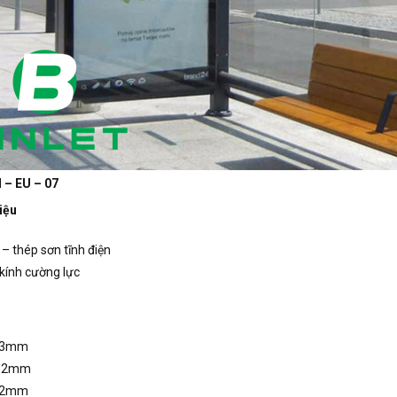
 – EU – 07
iệu
– thép sơn tĩnh điện
kính cường lực
83mm
292mm
22mm