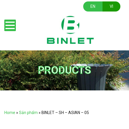
EN
VI
PRODUCTS
Home
»
Sản phẩm
»
BINLET – SH – ASIAN – 05