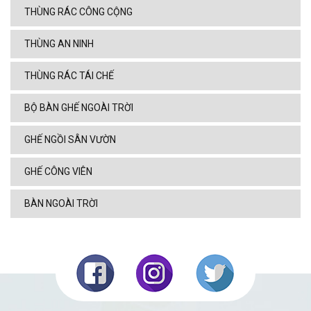
THÙNG RÁC CÔNG CỘNG
THÙNG AN NINH
THÙNG RÁC TÁI CHẾ
BỘ BÀN GHẾ NGOÀI TRỜI
GHẾ NGỒI SÂN VƯỜN
GHẾ CÔNG VIÊN
BÀN NGOÀI TRỜI