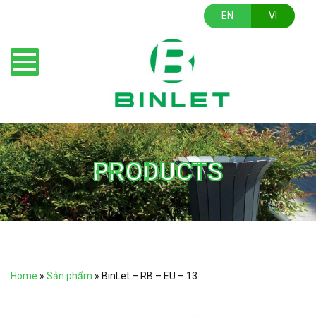
EN
VI
PRODUCTS
Home
»
Sản phẩm
»
BinLet – RB – EU – 13