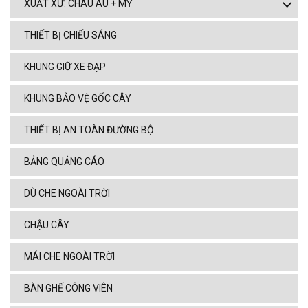
XUẤT XỨ: CHÂU ÂU + MỸ
THIẾT BỊ CHIẾU SÁNG
KHUNG GIỮ XE ĐẠP
KHUNG BẢO VỆ GỐC CÂY
THIẾT BỊ AN TOÀN ĐƯỜNG BỘ
BẢNG QUẢNG CÁO
DÙ CHE NGOÀI TRỜI
CHẬU CÂY
MÁI CHE NGOÀI TRỜI
BÀN GHẾ CÔNG VIÊN