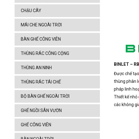
CHẬU CÂY
MÁI CHE NGOÀI TRỜI
BÀN GHẾ CÔNG VIÊN
THÙNG RÁC CÔNG CỘNG
BINLET – RB
THÙNG AN NINH
Được chế tạo
thùng phân l
THÙNG RÁC TÁI CHẾ
pháp linh hoạ
BỘ BÀN GHẾ NGOÀI TRỜI
Thiết kế nhỏ
các không gi
GHẾ NGỒI SÂN VƯỜN
GHẾ CÔNG VIÊN