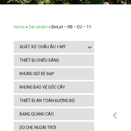
Home
»
Sản phẩm
»
BinLet – RB – EU – 11
XUẤT XỨ: CHÂU ÂU + MỸ
THIẾT BỊ CHIẾU SÁNG
KHUNG GIỮ XE ĐẠP
KHUNG BẢO VỆ GỐC CÂY
THIẾT BỊ AN TOÀN ĐƯỜNG BỘ
BẢNG QUẢNG CÁO
DÙ CHE NGOÀI TRỜI