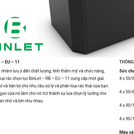
 – EU – 11
THÔNG 
 nhằm lưu ý đến chất lượng, tính thẩm mỹ và chức năng,
Sức ch
oại rác chọn lọc BinLet – RB – EU – 11 cung cấp một giải
4 x 50/6
t và tiện lợi cho nhu cầu xử lý và phân loại rác thải của bạn.
4 x 50/6
 gọn của nó làm cho nó trở thành sự lựa chọn lý tưởng cho
an nhỏ và lớn như nhau.
4 x 90/1
4 x 90/1
Màu sắ