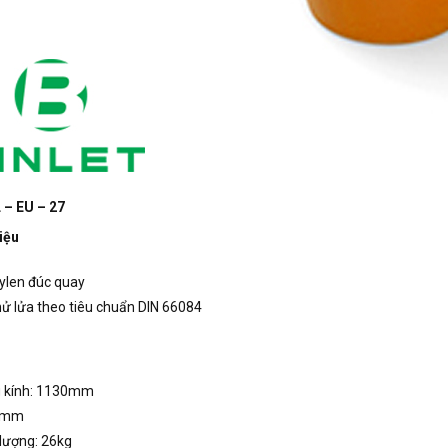
 – EU – 27
iệu
ylen đúc quay
hử lửa theo tiêu chuẩn DIN 66084
 kính: 1130mm
0mm
lượng: 26kg