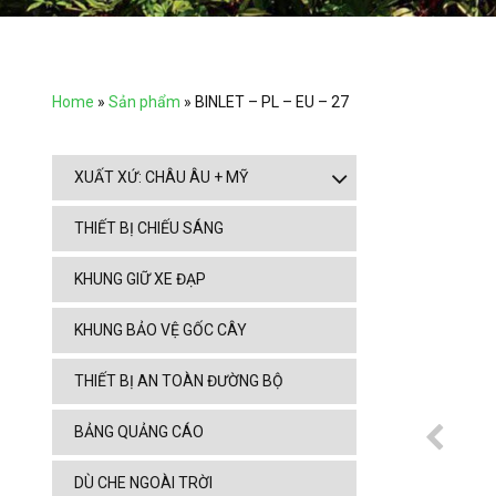
Home
»
Sản phẩm
»
BINLET – PL – EU – 27
XUẤT XỨ: CHÂU ÂU + MỸ
THIẾT BỊ CHIẾU SÁNG
KHUNG GIỮ XE ĐẠP
KHUNG BẢO VỆ GỐC CÂY
THIẾT BỊ AN TOÀN ĐƯỜNG BỘ
BẢNG QUẢNG CÁO
DÙ CHE NGOÀI TRỜI