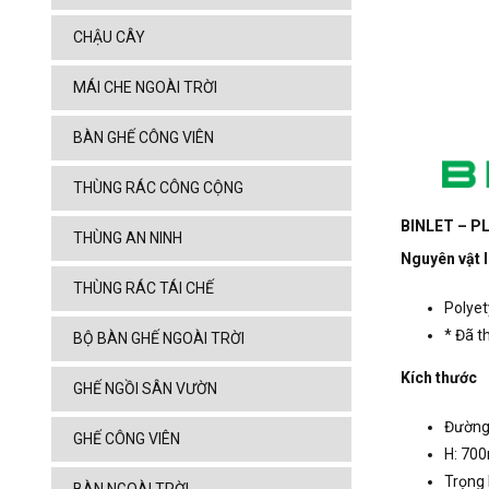
CHẬU CÂY
MÁI CHE NGOÀI TRỜI
BÀN GHẾ CÔNG VIÊN
THÙNG RÁC CÔNG CỘNG
BINLET – PL
THÙNG AN NINH
Nguyên vật l
THÙNG RÁC TÁI CHẾ
Polyet
* Đã t
BỘ BÀN GHẾ NGOÀI TRỜI
Kích thước
GHẾ NGỒI SÂN VƯỜN
Đường
GHẾ CÔNG VIÊN
H: 70
Trọng 