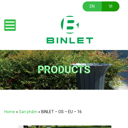
EN
VI
PRODUCTS
Home
»
Sản phẩm
»
BINLET – OS – EU – 16