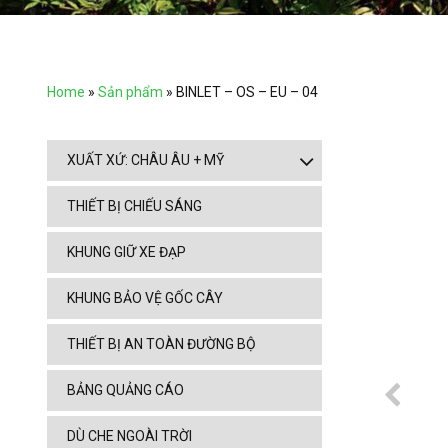
Home
»
Sản phẩm
»
BINLET – OS – EU – 04
XUẤT XỨ: CHÂU ÂU + MỸ
THIẾT BỊ CHIẾU SÁNG
KHUNG GIỮ XE ĐẠP
KHUNG BẢO VỆ GỐC CÂY
THIẾT BỊ AN TOÀN ĐƯỜNG BỘ
BẢNG QUẢNG CÁO
DÙ CHE NGOÀI TRỜI