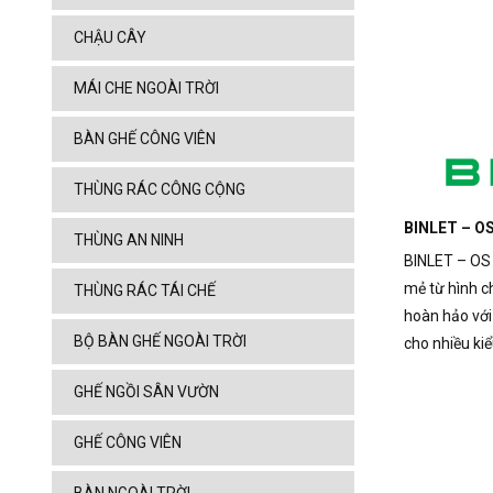
CHẬU CÂY
MÁI CHE NGOÀI TRỜI
BÀN GHẾ CÔNG VIÊN
THÙNG RÁC CÔNG CỘNG
BINLET – OS
THÙNG AN NINH
BINLET – OS 
mẻ từ hình c
THÙNG RÁC TÁI CHẾ
hoàn hảo với
BỘ BÀN GHẾ NGOÀI TRỜI
cho nhiều kiể
GHẾ NGỒI SÂN VƯỜN
GHẾ CÔNG VIÊN