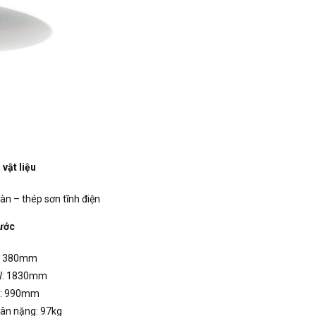
vật liệu
àn – thép sơn tĩnh điện
ước
 380mm
: 1830mm
: 990mm
ân nặng: 97kg