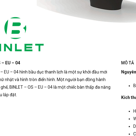
 – EU – 04
MÔ TẢ
– EU – 04 hình bầu dục thanh lịch là một sự khởi đầu mới
Nguyên 
hữ nhật và hình tròn điển hình.
Một người bạn đồng hành
B
 ghế, BINLET – OS – EU – 04 là một chiếc bàn thấp đa năng
u lắp đặt.
Kích th
H
W
D
C