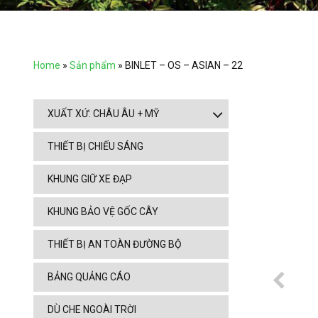
Home
»
Sản phẩm
»
BINLET – OS – ASIAN – 22
XUẤT XỨ: CHÂU ÂU + MỸ
THIẾT BỊ CHIẾU SÁNG
KHUNG GIỮ XE ĐẠP
KHUNG BẢO VỆ GỐC CÂY
THIẾT BỊ AN TOÀN ĐƯỜNG BỘ
BẢNG QUẢNG CÁO
DÙ CHE NGOÀI TRỜI