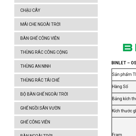
CHẬU CÂY
MÁI CHE NGOÀI TRỜI
BÀN GHẾ CÔNG VIÊN
THÙNG RÁC CÔNG CỘNG
BINLET – OS
THÙNG AN NINH
Sản phẩm Th
THÙNG RÁC TÁI CHẾ
Hàng Số
BỘ BÀN GHẾ NGOÀI TRỜI
Bảng kích t
GHẾ NGỒI SÂN VƯỜN
Kích thước g
GHẾ CÔNG VIÊN
Fram