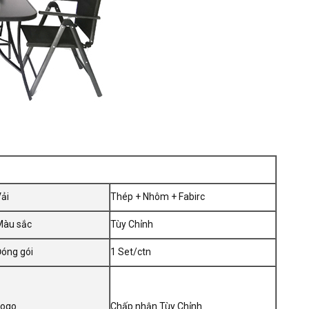
ải
Thép + Nhôm + Fabirc
Màu sắc
Tùy Chỉnh
óng gói
1 Set/ctn
Logo
Chấp nhận Tùy Chỉnh