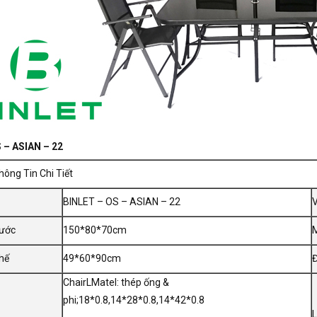
 – ASIAN – 22
ông Tin Chi Tiết
BINLET – OS – ASIAN – 22
V
hước
150*80*70cm
hế
49*60*90cm
Đ
ChairLMatel: thép ống &
phi;18*0.8,14*28*0.8,14*42*0.8