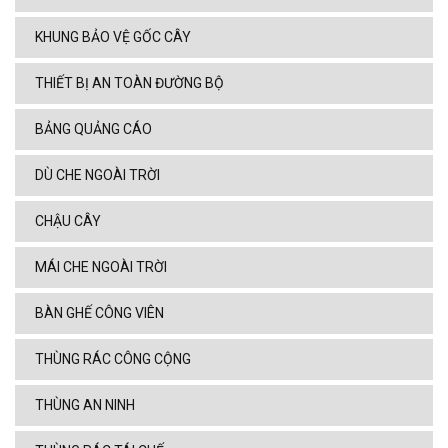
KHUNG BẢO VỆ GỐC CÂY
THIẾT BỊ AN TOÀN ĐƯỜNG BỘ
BẢNG QUẢNG CÁO
DÙ CHE NGOÀI TRỜI
CHẬU CÂY
MÁI CHE NGOÀI TRỜI
BÀN GHẾ CÔNG VIÊN
THÙNG RÁC CÔNG CỘNG
THÙNG AN NINH