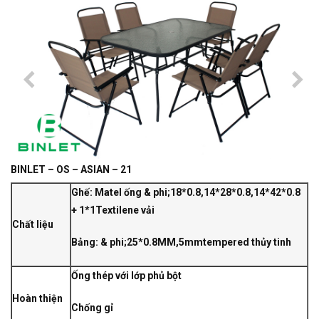
BINLET – OS – ASIAN – 21
Ghế: Matel ống & phi;18*0.8,14*28*0.8,14*42*0.8
+ 1*1Textilene vải
Chất liệu
Bảng: & phi;25*0.8MM,5mmtempered thủy tinh
Ống thép với lớp phủ bột
Hoàn thiện
Chống gỉ