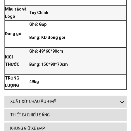
Màu sắc và
Tùy Chỉnh
Logo
Ghế: Gấp
Đóng gói
Bảng: KD đóng gói
Ghế: 49*60*90cm
KÍCH
THƯỚC
Bảng: 150*90*70cm
TRỌNG
49kg
LƯỢNG
XUẤT XỨ: CHÂU ÂU + MỸ
THIẾT BỊ CHIẾU SÁNG
KHUNG GIỮ XE ĐẠP