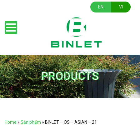
EN
VI
PRODUCTS
Home
»
Sản phẩm
»
BINLET – OS – ASIAN – 21