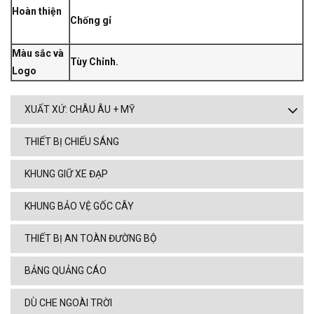
Hoàn thiện
Chống gỉ
Màu sắc và
Tùy Chỉnh.
Logo
XUẤT XỨ: CHÂU ÂU + MỸ
THIẾT BỊ CHIẾU SÁNG
KHUNG GIỮ XE ĐẠP
KHUNG BẢO VỆ GỐC CÂY
THIẾT BỊ AN TOÀN ĐƯỜNG BỘ
BẢNG QUẢNG CÁO
DÙ CHE NGOÀI TRỜI