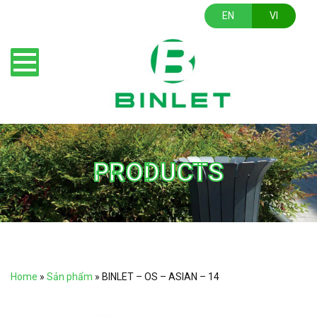
EN
VI
PRODUCTS
Home
»
Sản phẩm
»
BINLET – OS – ASIAN – 14