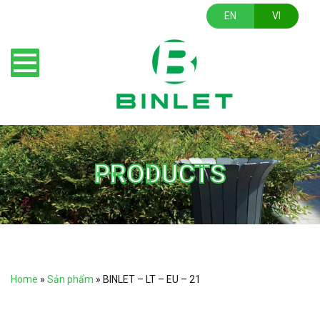
EN
VI
PRODUCTS
Home
»
Sản phẩm
»
BINLET – LT – EU – 21