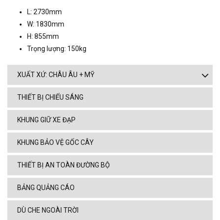
L: 2730mm
W: 1830mm
H: 855mm
Trọng lượng: 150kg
XUẤT XỨ: CHÂU ÂU + MỸ
THIẾT BỊ CHIẾU SÁNG
KHUNG GIỮ XE ĐẠP
KHUNG BẢO VỆ GỐC CÂY
THIẾT BỊ AN TOÀN ĐƯỜNG BỘ
BẢNG QUẢNG CÁO
DÙ CHE NGOÀI TRỜI