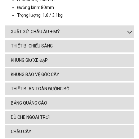
Đường kính: 80mm
Trọng lượng: 1,6 / 3,1kg
XUẤT XỨ: CHÂU ÂU + MỸ
THIẾT BỊ CHIẾU SÁNG
KHUNG GIỮ XE ĐẠP
KHUNG BẢO VỆ GỐC CÂY
THIẾT BỊ AN TOÀN ĐƯỜNG BỘ
BẢNG QUẢNG CÁO
DÙ CHE NGOÀI TRỜI
CHẬU CÂY