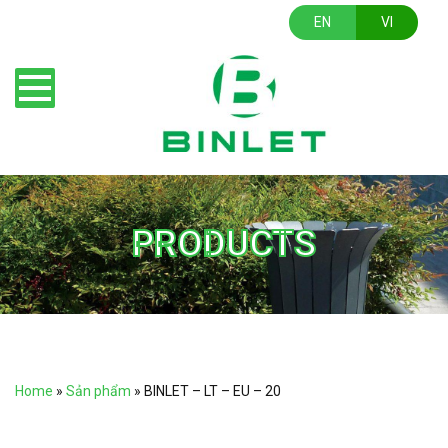
EN
VI
PRODUCTS
Home
»
Sản phẩm
»
BINLET – LT – EU – 20