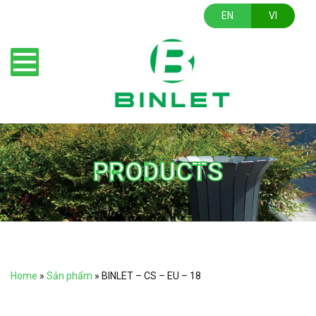
EN
VI
PRODUCTS
Home
»
Sản phẩm
»
BINLET – CS – EU – 18