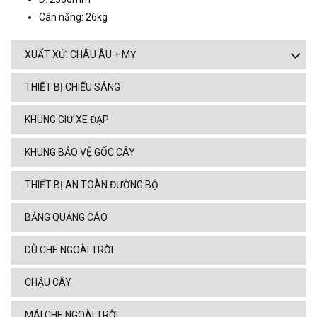
Cân nặng: 26kg
XUẤT XỨ: CHÂU ÂU + MỸ
THIẾT BỊ CHIẾU SÁNG
KHUNG GIỮ XE ĐẠP
KHUNG BẢO VỆ GỐC CÂY
THIẾT BỊ AN TOÀN ĐƯỜNG BỘ
BẢNG QUẢNG CÁO
DÙ CHE NGOÀI TRỜI
CHẬU CÂY
MÁI CHE NGOÀI TRỜI