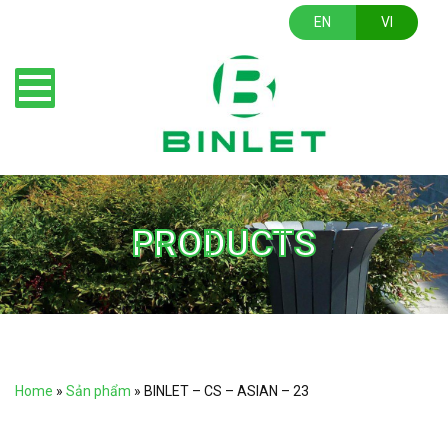
EN
VI
PRODUCTS
Home
»
Sản phẩm
»
BINLET – CS – ASIAN – 23