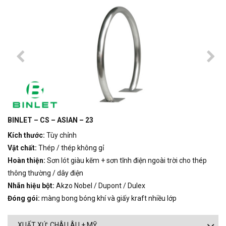
BINLET – CS – ASIAN – 23
Kích thước:
Tùy chỉnh
Vật chất:
Thép / thép không gỉ
Hoàn thiện:
Sơn lót giàu kẽm + sơn tĩnh điện ngoài trời cho thép
thông thường / dây điện
Nhãn hiệu bột:
Akzo Nobel / Dupont / Dulex
Đóng gói:
màng bong bóng khí và giấy kraft nhiều lớp
XUẤT XỨ: CHÂU ÂU + MỸ