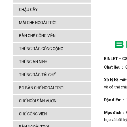
CHẬU CÂY
MÁI CHE NGOÀI TRỜI
BÀN GHẾ CÔNG VIÊN
THÙNG RÁC CÔNG CỘNG
BINLET – CS
THÙNG AN NINH
Chất liệu
： G
THÙNG RÁC TÁI CHẾ
Xử lý bề mặt
và có thể chị
BỘ BÀN GHẾ NGOÀI TRỜI
Đặc điểm
： T
GHẾ NGỒI SÂN VƯỜN
Mục đích
： C
GHẾ CÔNG VIÊN
học và bất k