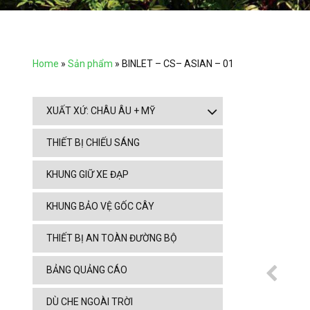
Home
»
Sản phẩm
»
BINLET – CS– ASIAN – 01
XUẤT XỨ: CHÂU ÂU + MỸ
THIẾT BỊ CHIẾU SÁNG
KHUNG GIỮ XE ĐẠP
KHUNG BẢO VỆ GỐC CÂY
THIẾT BỊ AN TOÀN ĐƯỜNG BỘ
BẢNG QUẢNG CÁO
DÙ CHE NGOÀI TRỜI