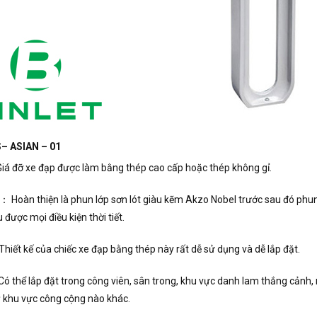
– ASIAN – 01
iá đỡ xe đạp được làm bằng thép cao cấp hoặc thép không gỉ.
： Hoàn thiện là phun lớp sơn lót giàu kẽm Akzo Nobel trước sau đó phun 
u được mọi điều kiện thời tiết.
hiết kế của chiếc xe đạp bằng thép này rất dễ sử dụng và dễ lắp đặt.
ó thể lắp đặt trong công viên, sân trong, khu vực danh lam thắng cảnh, 
ỳ khu vực công cộng nào khác.