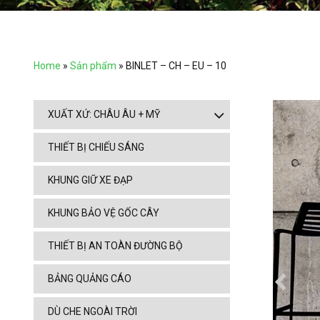
Home
»
Sản phẩm
»
BINLET – CH – EU – 10
XUẤT XỨ: CHÂU ÂU + MỸ
THIẾT BỊ CHIẾU SÁNG
KHUNG GIỮ XE ĐẠP
KHUNG BẢO VỆ GỐC CÂY
THIẾT BỊ AN TOÀN ĐƯỜNG BỘ
BẢNG QUẢNG CÁO
DÙ CHE NGOÀI TRỜI