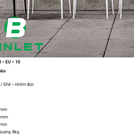
 – EU – 10
iệu
 / Ghế – nhôm đúc
6mm
56mm
9mm
lượng: 8kg