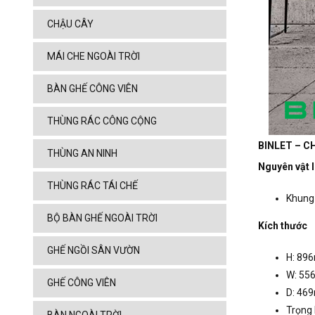
CHẬU CÂY
MÁI CHE NGOÀI TRỜI
BÀN GHẾ CÔNG VIÊN
THÙNG RÁC CÔNG CỘNG
BINLET – CH
THÙNG AN NINH
Nguyên vật l
THÙNG RÁC TÁI CHẾ
Khung
BỘ BÀN GHẾ NGOÀI TRỜI
Kích thước
GHẾ NGỒI SÂN VƯỜN
H: 89
W: 5
GHẾ CÔNG VIÊN
D: 46
Trọng 