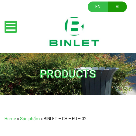
EN
VI
PRODUCTS
Home
»
Sản phẩm
»
BINLET – CH – EU – 02