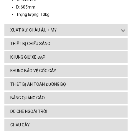
D: 605mm
Trọng lượng: 10kg
XUẤT XỨ: CHÂU ÂU + MỸ
THIẾT BỊ CHIẾU SÁNG
KHUNG GIỮ XE ĐẠP
KHUNG BẢO VỆ GỐC CÂY
THIẾT BỊ AN TOÀN ĐƯỜNG BỘ
BẢNG QUẢNG CÁO
DÙ CHE NGOÀI TRỜI
CHẬU CÂY