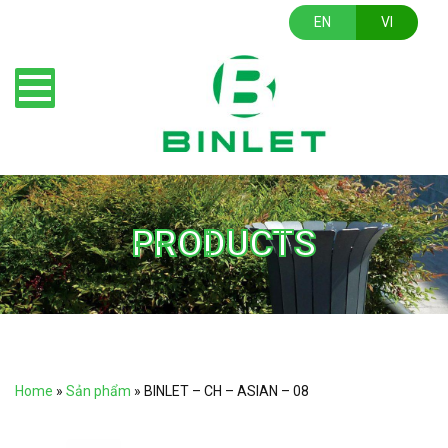
EN
VI
PRODUCTS
Home
»
Sản phẩm
»
BINLET – CH – ASIAN – 08