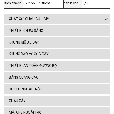
Kích thước
67 * 56,5 * 90cm
cân nặng
3,96
XUẤT XỨ: CHÂU ÂU + MỸ
THIẾT BỊ CHIẾU SÁNG
KHUNG GIỮ XE ĐẠP
KHUNG BẢO VỆ GỐC CÂY
THIẾT BỊ AN TOÀN ĐƯỜNG BỘ
BẢNG QUẢNG CÁO
DÙ CHE NGOÀI TRỜI
CHẬU CÂY
MÁI CHE NGOÀI TRỜI