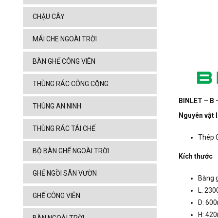
CHẬU CÂY
MÁI CHE NGOÀI TRỜI
BÀN GHẾ CÔNG VIÊN
THÙNG RÁC CÔNG CỘNG
BINLET – B 
THÙNG AN NINH
Nguyên vật l
THÙNG RÁC TÁI CHẾ
Thép 
BỘ BÀN GHẾ NGOÀI TRỜI
Kích thước
GHẾ NGỒI SÂN VƯỜN
Băng g
L: 23
GHẾ CÔNG VIÊN
D: 60
H: 42