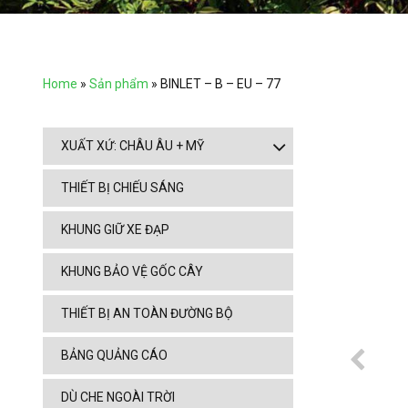
Home
»
Sản phẩm
»
BINLET – B – EU – 77
XUẤT XỨ: CHÂU ÂU + MỸ
THIẾT BỊ CHIẾU SÁNG
KHUNG GIỮ XE ĐẠP
KHUNG BẢO VỆ GỐC CÂY
THIẾT BỊ AN TOÀN ĐƯỜNG BỘ
BẢNG QUẢNG CÁO
DÙ CHE NGOÀI TRỜI