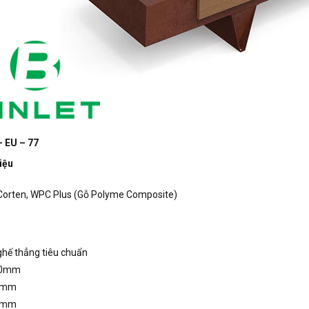
– EU – 77
iệu
Corten, WPC Plus (Gỗ Polyme Composite)
hế thẳng tiêu chuẩn
00mm
0mm
0mm