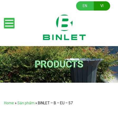
EN
VI
PRODUCTS
Home
»
Sản phẩm
»
BINLET – B – EU – 57