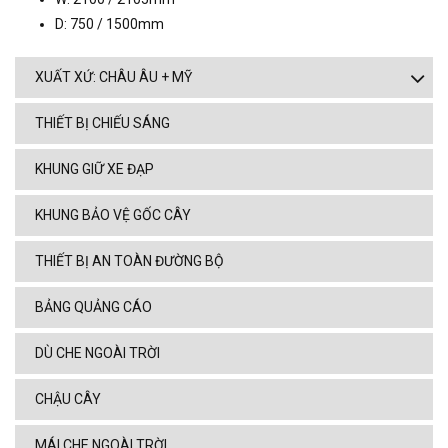
D: 750 / 1500mm
XUẤT XỨ: CHÂU ÂU + MỸ
THIẾT BỊ CHIẾU SÁNG
KHUNG GIỮ XE ĐẠP
KHUNG BẢO VỆ GỐC CÂY
THIẾT BỊ AN TOÀN ĐƯỜNG BỘ
BẢNG QUẢNG CÁO
DÙ CHE NGOÀI TRỜI
CHẬU CÂY
MÁI CHE NGOÀI TRỜI