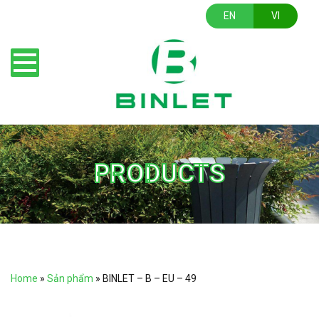
EN
VI
PRODUCTS
Home
»
Sản phẩm
»
BINLET – B – EU – 49