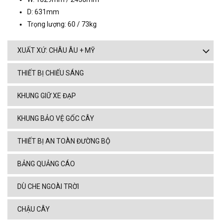
D: 631mm
Trọng lượng: 60 / 73kg
XUẤT XỨ: CHÂU ÂU + MỸ
THIẾT BỊ CHIẾU SÁNG
KHUNG GIỮ XE ĐẠP
KHUNG BẢO VỆ GỐC CÂY
THIẾT BỊ AN TOÀN ĐƯỜNG BỘ
BẢNG QUẢNG CÁO
DÙ CHE NGOÀI TRỜI
CHẬU CÂY