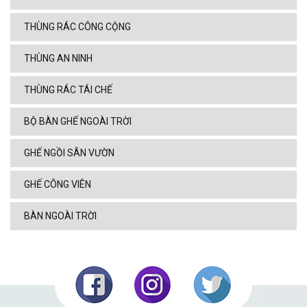
THÙNG RÁC CÔNG CỘNG
THÙNG AN NINH
THÙNG RÁC TÁI CHẾ
BỘ BÀN GHẾ NGOÀI TRỜI
GHẾ NGỒI SÂN VƯỜN
GHẾ CÔNG VIÊN
BÀN NGOÀI TRỜI