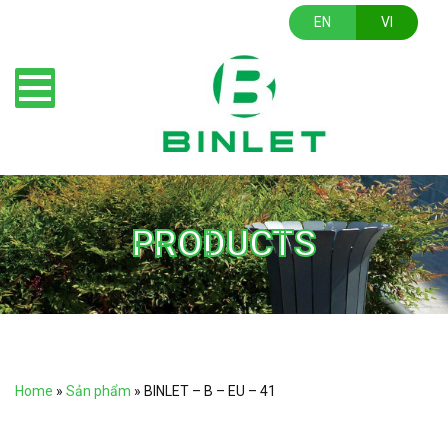
EN
VI
PRODUCTS
Home
»
Sản phẩm
»
BINLET – B – EU – 41