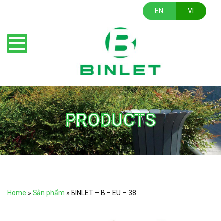
EN
VI
PRODUCTS
Home
»
Sản phẩm
»
BINLET – B – EU – 38