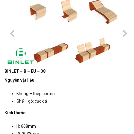
BINLET – B – EU – 38
Nguyên vật liệu
Khung – thép corten
Ghế – gỗ; cục đá
Kích thước
H: 668mm
W: 2033mm