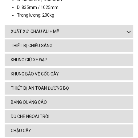
D: 835mm / 1025mm
Trọng lượng: 200kg
XUẤT XỨ: CHÂU ÂU + MỸ
THIẾT BỊ CHIẾU SÁNG
KHUNG GIỮ XE ĐẠP
KHUNG BẢO VỆ GỐC CÂY
THIẾT BỊ AN TOÀN ĐƯỜNG BỘ
BẢNG QUẢNG CÁO
DÙ CHE NGOÀI TRỜI
CHẬU CÂY