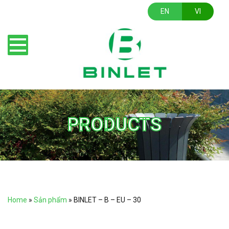
EN
VI
PRODUCTS
Home
»
Sản phẩm
»
BINLET – B – EU – 30