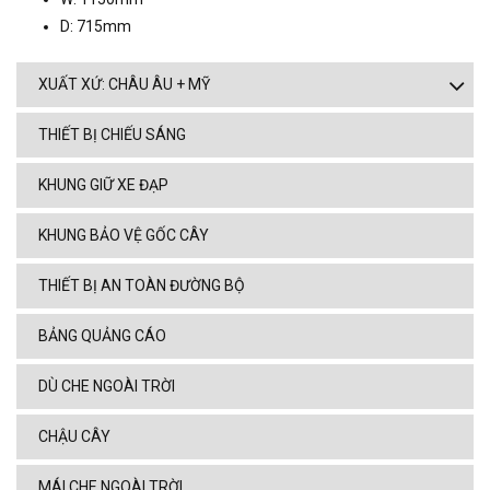
D: 715mm
XUẤT XỨ: CHÂU ÂU + MỸ
THIẾT BỊ CHIẾU SÁNG
KHUNG GIỮ XE ĐẠP
KHUNG BẢO VỆ GỐC CÂY
THIẾT BỊ AN TOÀN ĐƯỜNG BỘ
BẢNG QUẢNG CÁO
DÙ CHE NGOÀI TRỜI
CHẬU CÂY
MÁI CHE NGOÀI TRỜI