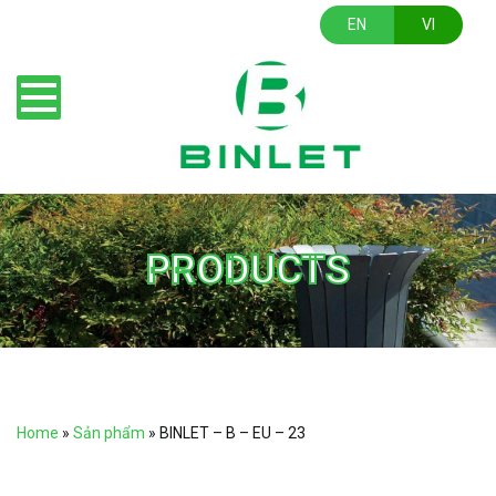
EN
VI
PRODUCTS
Home
»
Sản phẩm
»
BINLET – B – EU – 23