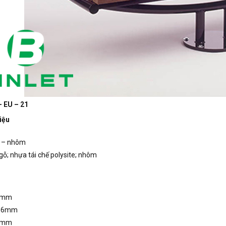
– EU – 21
iệu
 – nhôm
gỗ; nhựa tái chế polysite; nhôm
4mm
886mm
1mm