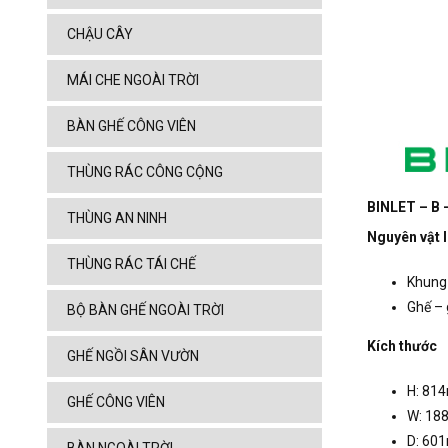
CHẬU CÂY
MÁI CHE NGOÀI TRỜI
BÀN GHẾ CÔNG VIÊN
THÙNG RÁC CÔNG CỘNG
BINLET – B 
THÙNG AN NINH
Nguyên vật l
THÙNG RÁC TÁI CHẾ
Khung
Ghế – 
BỘ BÀN GHẾ NGOÀI TRỜI
Kích thước
GHẾ NGỒI SÂN VƯỜN
H: 81
GHẾ CÔNG VIÊN
W: 1
D: 60