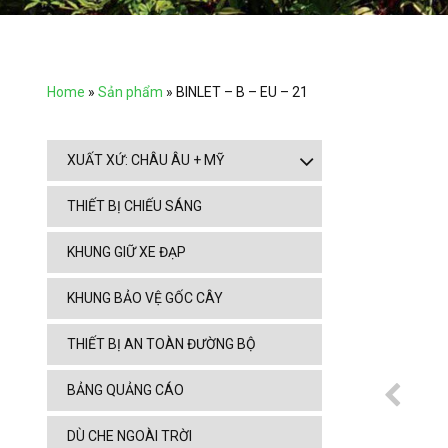
Home
»
Sản phẩm
»
BINLET – B – EU – 21
XUẤT XỨ: CHÂU ÂU + MỸ
THIẾT BỊ CHIẾU SÁNG
KHUNG GIỮ XE ĐẠP
KHUNG BẢO VỆ GỐC CÂY
THIẾT BỊ AN TOÀN ĐƯỜNG BỘ
BẢNG QUẢNG CÁO
DÙ CHE NGOÀI TRỜI