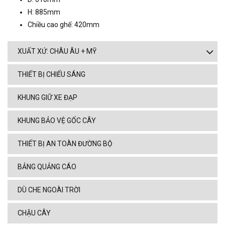
H: 885mm
Chiều cao ghế: 420mm
XUẤT XỨ: CHÂU ÂU + MỸ
THIẾT BỊ CHIẾU SÁNG
KHUNG GIỮ XE ĐẠP
KHUNG BẢO VỆ GỐC CÂY
THIẾT BỊ AN TOÀN ĐƯỜNG BỘ
BẢNG QUẢNG CÁO
DÙ CHE NGOÀI TRỜI
CHẬU CÂY