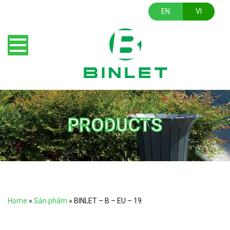
EN
VI
PRODUCTS
Home
»
Sản phẩm
»
BINLET – B – EU – 19