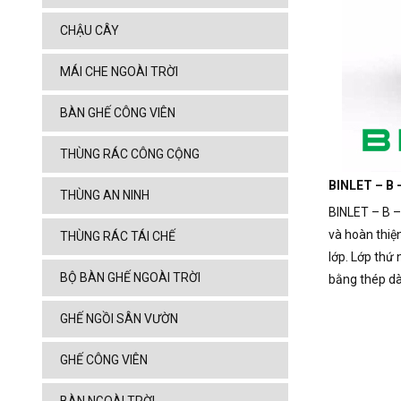
CHẬU CÂY
MÁI CHE NGOÀI TRỜI
BÀN GHẾ CÔNG VIÊN
THÙNG RÁC CÔNG CỘNG
BINLET – B 
THÙNG AN NINH
BINLET – B –
và hoàn thiện
THÙNG RÁC TÁI CHẾ
lớp.
Lớp thứ 
BỘ BÀN GHẾ NGOÀI TRỜI
bằng thép dà
GHẾ NGỒI SÂN VƯỜN
GHẾ CÔNG VIÊN