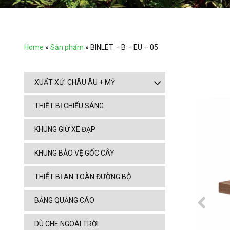
Home
»
Sản phẩm
»
BINLET – B – EU – 05
XUẤT XỨ: CHÂU ÂU + MỸ
THIẾT BỊ CHIẾU SÁNG
KHUNG GIỮ XE ĐẠP
KHUNG BẢO VỆ GỐC CÂY
THIẾT BỊ AN TOÀN ĐƯỜNG BỘ
BẢNG QUẢNG CÁO
DÙ CHE NGOÀI TRỜI