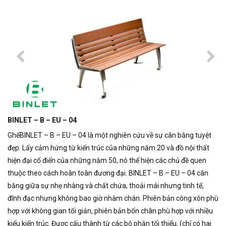
BINLET – B – EU – 04
GhếBINLET – B – EU – 04 là một nghiên cứu về sự cân bằng tuyệt
đẹp.
Lấy cảm hứng từ kiến ​​trúc của những năm 20 và đồ nội thất
hiện đại cổ điển của những năm 50, nó thể hiện các chủ đề quen
thuộc theo cách hoàn toàn đương đại. BINLET – B – EU – 04
cân
bằng giữa sự nhẹ nhàng và chất chứa, thoải mái nhưng tinh tế,
đĩnh đạc nhưng không bao giờ nhàm chán.
Phiên bản công xôn phù
hợp với không gian tối giản, phiên bản bốn chân phù hợp với nhiều
kiểu kiến ​​trúc.
Được cấu thành từ các bộ phận tối thiểu, (chỉ có hai