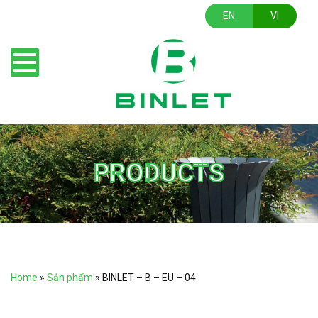
EN
VI
PRODUCTS
Home
»
Sản phẩm
»
BINLET – B – EU – 04