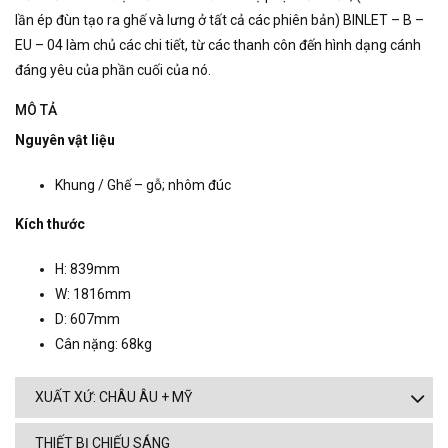
lần ép đùn tạo ra ghế và lưng ở tất cả các phiên bản) BINLET – B –
EU – 04 làm chủ các chi tiết, từ các thanh côn đến hình dạng cánh
đáng yêu của phần cuối của nó.
MÔ TẢ
Nguyên vật liệu
Khung / Ghế – gỗ; nhôm đúc
Kích thước
H: 839mm
W: 1816mm
D: 607mm
Cân nặng: 68kg
XUẤT XỨ: CHÂU ÂU + MỸ
THIẾT BỊ CHIẾU SÁNG