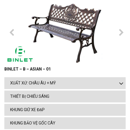
BINLET – B – ASIAN – 01
XUẤT XỨ: CHÂU ÂU + MỸ
THIẾT BỊ CHIẾU SÁNG
KHUNG GIỮ XE ĐẠP
KHUNG BẢO VỆ GỐC CÂY