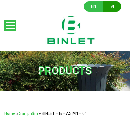
EN
VI
PRODUCTS
Home
»
Sản phẩm
»
BINLET – B – ASIAN – 01