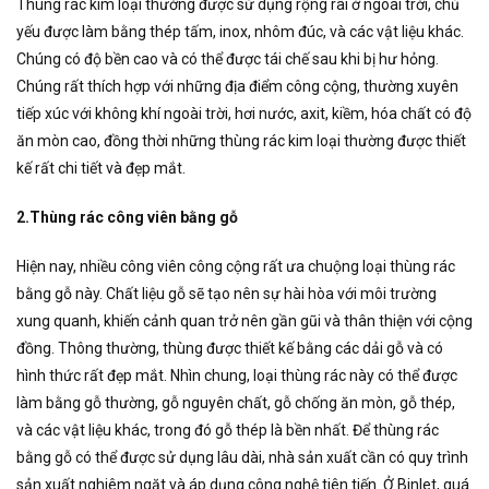
Thùng rác kim loại thường được sử dụng rộng rãi ở ngoài trời, chủ
yếu được làm bằng thép tấm, inox, nhôm đúc, và các vật liệu khác.
Chúng có độ bền cao và có thể được tái chế sau khi bị hư hỏng.
Chúng rất thích hợp với những địa điểm công cộng, thường xuyên
tiếp xúc với không khí ngoài trời, hơi nước, axit, kiềm, hóa chất có độ
ăn mòn cao, đồng thời những thùng rác kim loại thường được thiết
kế rất chi tiết và đẹp mắt.
2.Thùng rác công viên bằng gỗ
Hiện nay, nhiều công viên công cộng rất ưa chuộng loại thùng rác
bằng gỗ này. Chất liệu gỗ sẽ tạo nên sự hài hòa với môi trường
xung quanh, khiến cảnh quan trở nên gần gũi và thân thiện với cộng
đồng. Thông thường, thùng được thiết kế bằng các dải gỗ và có
hình thức rất đẹp mắt. Nhìn chung, loại thùng rác này có thể được
làm bằng gỗ thường, gỗ nguyên chất, gỗ chống ăn mòn, gỗ thép,
và các vật liệu khác, trong đó gỗ thép là bền nhất. Để thùng rác
bằng gỗ có thể được sử dụng lâu dài, nhà sản xuất cần có quy trình
sản xuất nghiêm ngặt và áp dụng công nghệ tiên tiến. Ở Binlet, quá